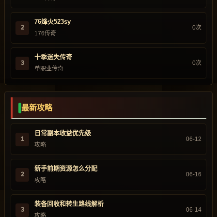
76烽火523sy
2
0次
176传奇
十季迷失传奇
3
0次
单职业传奇
最新攻略
日常副本收益优先级
1
06-12
攻略
新手前期资源怎么分配
2
06-16
攻略
装备回收和转生路线解析
3
06-14
攻略