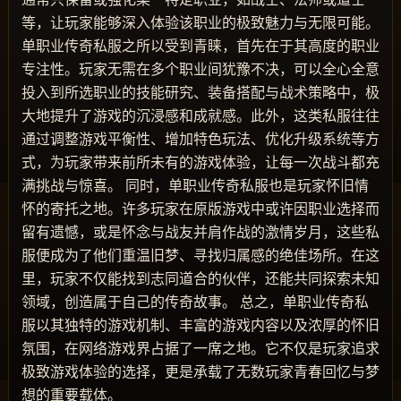
等，让玩家能够深入体验该职业的极致魅力与无限可能。
单职业传奇私服之所以受到青睐，首先在于其高度的职业
专注性。玩家无需在多个职业间犹豫不决，可以全心全意
投入到所选职业的技能研究、装备搭配与战术策略中，极
大地提升了游戏的沉浸感和成就感。此外，这类私服往往
通过调整游戏平衡性、增加特色玩法、优化升级系统等方
式，为玩家带来前所未有的游戏体验，让每一次战斗都充
满挑战与惊喜。 同时，单职业传奇私服也是玩家怀旧情
怀的寄托之地。许多玩家在原版游戏中或许因职业选择而
留有遗憾，或是怀念与战友并肩作战的激情岁月，这些私
服便成为了他们重温旧梦、寻找归属感的绝佳场所。在这
里，玩家不仅能找到志同道合的伙伴，还能共同探索未知
领域，创造属于自己的传奇故事。 总之，单职业传奇私
服以其独特的游戏机制、丰富的游戏内容以及浓厚的怀旧
氛围，在网络游戏界占据了一席之地。它不仅是玩家追求
极致游戏体验的选择，更是承载了无数玩家青春回忆与梦
想的重要载体。