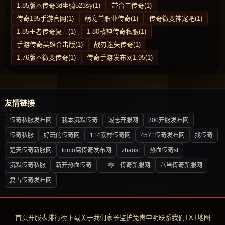
1.85版本传奇3d坐骑523sy(1)
带合击传奇(1)
传奇195手游官网(1)
萌宠单职业传奇(1)
传奇微变神宠吧(1)
1.85王者传奇复古(1)
1.80战神传奇私服(1)
手游传奇英雄合击版(1)
战刃迷失传奇(1)
1.76版本微变传奇(1)
传奇手游发布网1.95(1)
友情链接
传奇私服发布网
我本沉默传奇
诚志开服网
300开服发布网
传奇私服
好玩的传奇网
114素材传奇网
4571传奇发布网
找传奇
楚天传奇新服网
lomo窝传奇发布网
zhaosf
热血传奇sf
沉默传奇私服
新开热血传奇
二零二传奇新服网
八当传奇新服网
复古传奇发布网
首页
开服表
排行榜
下载
关于我们
家长监护
免责申明
联系我们
TXT地图