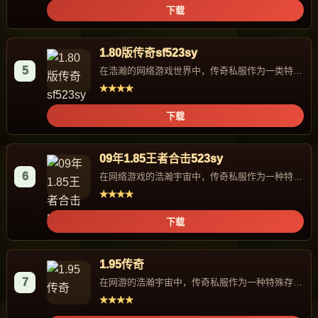
下载
1.80版传奇sf523sy
5
在浩瀚的网络游戏世界中，传奇私服作为一类特殊
的存在，以其独...
★★★★
下载
09年1.85王者合击523sy
6
在网络游戏的浩瀚宇宙中，传奇私服作为一种特殊
存在，始终吸引...
★★★★
下载
1.95传奇
7
在网游的浩瀚宇宙中，传奇私服作为一种特殊存在
的形式，一直吸...
★★★★