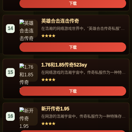
下载
英雄合击连击传奇
14
在浩瀚的网络游戏世界中，"英雄合击传奇私服"以
其独特的魅力吸...
★★★★
下载
1.76和1.85传奇523sy
15
在网络游戏的浩瀚宇宙中，传奇私服作为一种特殊
存在，始终吸引...
★★★★
下载
新开传奇1.95
16
在网游的浩瀚宇宙中，传奇私服作为一种特殊存在
的形式，一直吸...
★★★★