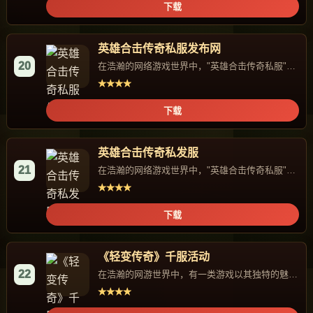
下载
英雄合击传奇私服发布网
20
在浩瀚的网络游戏世界中，"英雄合击传奇私服"以
其独特的魅力吸...
★★★★
下载
英雄合击传奇私发服
21
在浩瀚的网络游戏世界中，"英雄合击传奇私服"以
其独特的魅力吸...
★★★★
下载
《轻变传奇》千服活动
22
在浩瀚的网游世界中，有一类游戏以其独特的魅力
吸引着无数玩家...
★★★★