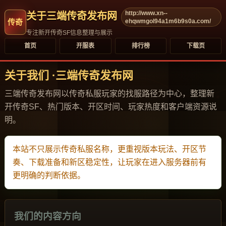
http://www.xn--
关于三端传奇发布网
ehqwmgol94a1m6b9s0a.com/
专注新开传奇SF信息整理与展示
首页
开服表
排行榜
下载页
关于我们 ·三端传奇发布网
三端传奇发布网以传奇私服玩家的找服路径为中心，整理新
开传奇SF、热门版本、开区时间、玩家热度和客户端资源说
明。
本站不只展示传奇私服名称，更重视版本玩法、开区节
奏、下载准备和新区稳定性，让玩家在进入服务器前有
更明确的判断依据。
我们的内容方向