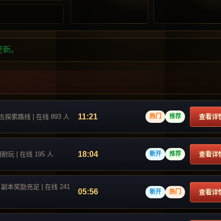
11:21
探索路线 | 在线 893 人
热门
推荐
查看详
18:04
 | 在线 195 人
新开
推荐
查看详
副本奖励充足 | 在线 241
05:56
新开
热门
查看详