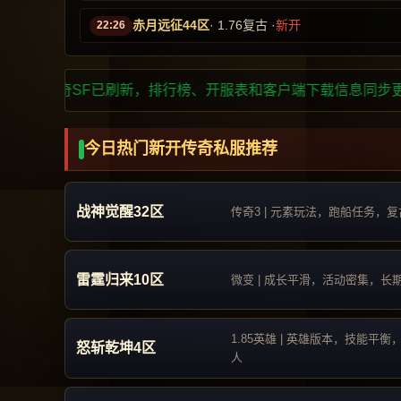
赤月远征44区
· 1.76复古 ·
新开
22:26
门传奇SF已刷新，排行榜、开服表和客户端下载信息同步更新。
今日热门新开传奇私服推荐
战神觉醒32区
传奇3 | 元素玩法，跑船任务，复古
雷霆归来10区
微变 | 成长平滑，活动密集，长期耐玩
1.85英雄 | 英雄版本，技能平衡，
怒斩乾坤4区
人