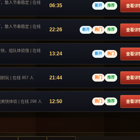
打，散人节奏稳定 | 在线
06:35
新开
推荐
查看详
打，散人节奏稳定 | 在线
22:26
新开
热门
推荐
查看详
奏快，组队体验强 | 在线
13:24
新开
热门
查看详
21:44
 | 在线 857 人
热门
推荐
查看详
12:50
快体验 | 在线 298 人
热门
推荐
查看详