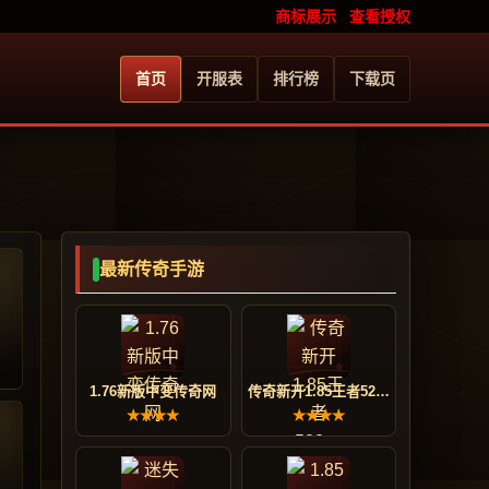
商标展示
查看授权
首页
开服表
排行榜
下载页
最新传奇手游
1.76新版中变传奇网
传奇新开1.85王者523sy
★★★★
★★★★