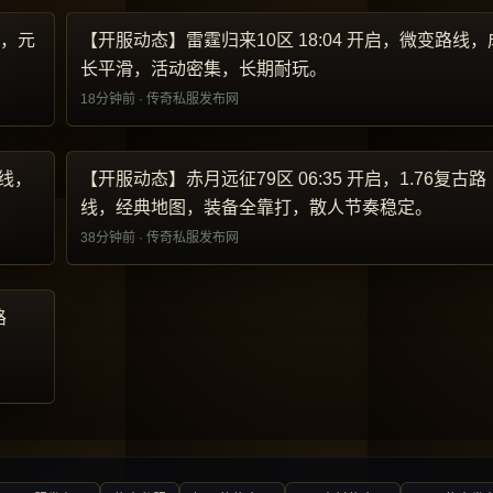
线，元
【开服动态】雷霆归来10区 18:04 开启，微变路线，
长平滑，活动密集，长期耐玩。
18分钟前 · 传奇私服发布网
路线，
【开服动态】赤月远征79区 06:35 开启，1.76复古路
线，经典地图，装备全靠打，散人节奏稳定。
38分钟前 · 传奇私服发布网
路