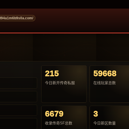
ol94a1m6b9s0a.com/
215
59668
今日新开传奇私服
在线玩家总数
6679
3
收录传奇SF总数
今日新区数量