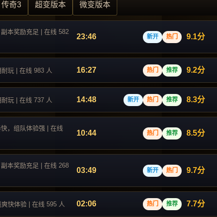
传奇3
超变版本
微变版本
副本奖励充足 | 在线 582
23:46
9.1分
新开
热门
16:27
9.2分
 | 在线 983 人
热门
推荐
14:48
8.3分
 | 在线 737 人
新开
热门
推荐
奏快，组队体验强 | 在线
10:44
8.5分
热门
推荐
副本奖励充足 | 在线 268
03:49
9.7分
新开
热门
02:06
7.7分
快体验 | 在线 595 人
热门
推荐