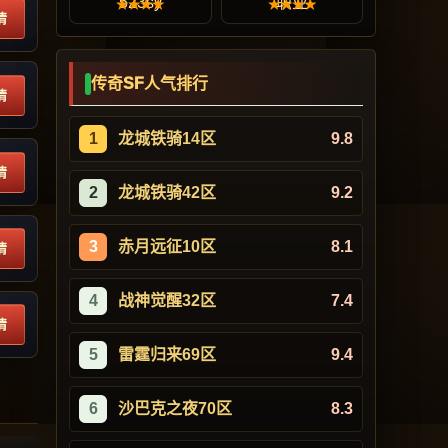
★★★★
★★★★
情
传奇SF人气排行
情
1
龙城铁骑14区
9.8
情
2
龙城铁骑42区
9.2
3
赤月远征10区
8.1
情
4
战神觉醒32区
7.4
情
5
雷霆归来69区
9.4
6
沙巴克之夜70区
8.3