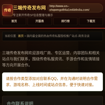
http://www.xn--
三端传奇发布网
ehqwmgol94a1m6b9s0a.com/
专注新开传奇SF信息整理与展示
首页
开服表
排行榜
下载页
当前位置 :
首页
>
国内最全面的热血传奇私服授权推广站点-商务洽谈
三端传奇发布网欢迎游戏厂商、专区运营、内容团队和相关
站点与我们联系，围绕传奇私服资讯、手游合作和友情链接
等方向开展合作。
请按合作类型添加对应联系QQ，并在沟通时说明合作需
求、游戏名称、上线时间或站点信息，便于快速对接。
合作联系说明