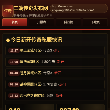
http://www.xn--
三端传奇发布网
ehqwmgol94a1m6b9s0a.com/
新开传奇SF开服信息聚合平台
首页
开服表
排行榜
下载页
今日新开传奇私服快讯
🔥
星王圣域48区
· 传奇3 ·
新开
11:27
玛法荣耀3区
· 1.80合击 ·
新开
18:08
苍月神域45区
· 传奇3 ·
新开
04:40
战神觉醒62区
· 1.76复古 ·
热门
02:16
沙巴克之夜57区
· 沉默 ·
新开
18:12