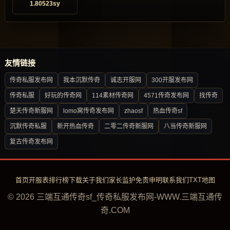
1.80523sy
友情链接
传奇私服发布网
我本沉默传奇
诚志开服网
300开服发布网
传奇私服
好玩的传奇网
114素材传奇网
4571传奇发布网
找传奇
楚天传奇新服网
lomo窝传奇发布网
zhaosf
热血传奇sf
沉默传奇私服
新开热血传奇
二零二传奇新服网
八当传奇新服网
复古传奇发布网
首页
开服表
排行榜
下载
关于我们
家长监护
免责申明
联系我们
TXT地图
© 2026 三端互通传奇sf_传奇私服发布网-WWW.三端互通传
奇.COM