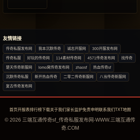
友情链接
传奇私服发布网
我本沉默传奇
诚志开服网
300开服发布网
传奇私服
好玩的传奇网
114素材传奇网
4571传奇发布网
找传奇
楚天传奇新服网
lomo窝传奇发布网
zhaosf
热血传奇sf
沉默传奇私服
新开热血传奇
二零二传奇新服网
八当传奇新服网
复古传奇发布网
首页
开服表
排行榜
下载
关于我们
家长监护
免责申明
联系我们
TXT地图
© 2026 三端互通传奇sf_传奇私服发布网-WWW.三端互通传
奇.COM