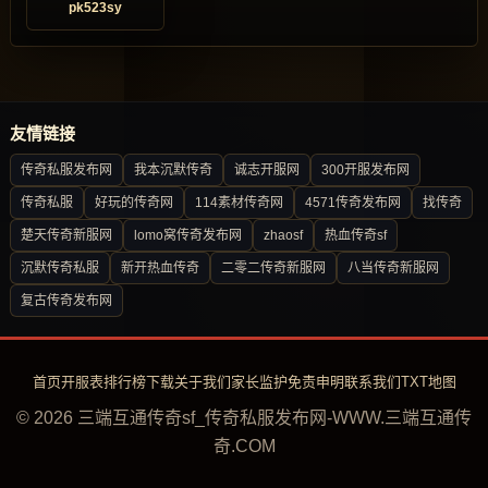
pk523sy
友情链接
传奇私服发布网
我本沉默传奇
诚志开服网
300开服发布网
传奇私服
好玩的传奇网
114素材传奇网
4571传奇发布网
找传奇
楚天传奇新服网
lomo窝传奇发布网
zhaosf
热血传奇sf
沉默传奇私服
新开热血传奇
二零二传奇新服网
八当传奇新服网
复古传奇发布网
首页
开服表
排行榜
下载
关于我们
家长监护
免责申明
联系我们
TXT地图
© 2026 三端互通传奇sf_传奇私服发布网-WWW.三端互通传
奇.COM