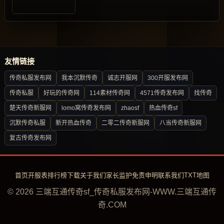
友情链接
传奇私服发布网
我本沉默传奇
诚志开服网
300开服发布网
传奇私服
好玩的传奇网
114素材传奇网
4571传奇发布网
找传奇
楚天传奇新服网
lomo窝传奇发布网
zhaosf
热血传奇sf
沉默传奇私服
新开热血传奇
二零二传奇新服网
八当传奇新服网
复古传奇发布网
首页
开服表
排行榜
下载
关于我们
家长监护
免责申明
联系我们
TXT地图
© 2026 三端互通传奇sf_传奇私服发布网-WWW.三端互通传
奇.COM