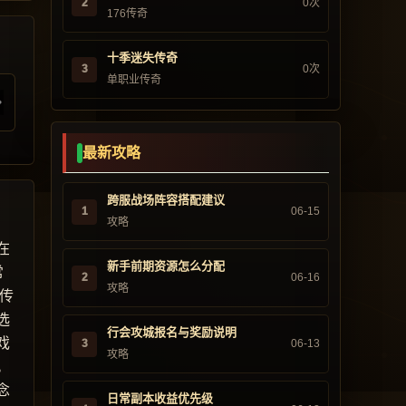
2
0次
176传奇
十季迷失传奇
3
0次
单职业传奇
最新攻略
跨服战场阵容搭配建议
1
06-15
攻略
在
新手前期资源怎么分配
常
2
06-16
攻略
传
选
行会攻城报名与奖励说明
戏
3
06-13
攻略
。
念
日常副本收益优先级