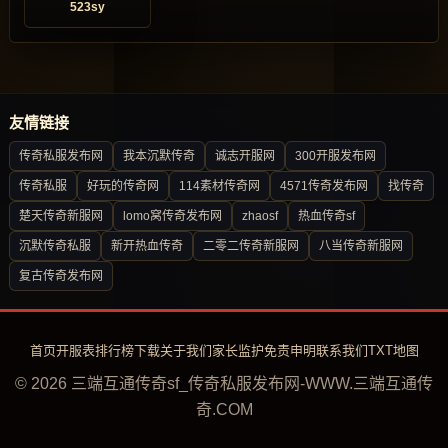
523sy
友情链接
传奇私服发布网
我本沉默传奇
诚志开服网
300开服发布网
传奇私服
好玩的传奇网
114素材传奇网
4571传奇发布网
找传奇
楚天传奇新服网
lomo窝传奇发布网
zhaosf
热血传奇sf
沉默传奇私服
新开热血传奇
二零二传奇新服网
八当传奇新服网
复古传奇发布网
首页
开服表
排行榜
下载
关于我们
家长监护
免责申明
联系我们
TXT地图
© 2026 三端互通传奇sf_传奇私服发布网-WWW.三端互通传
奇.COM