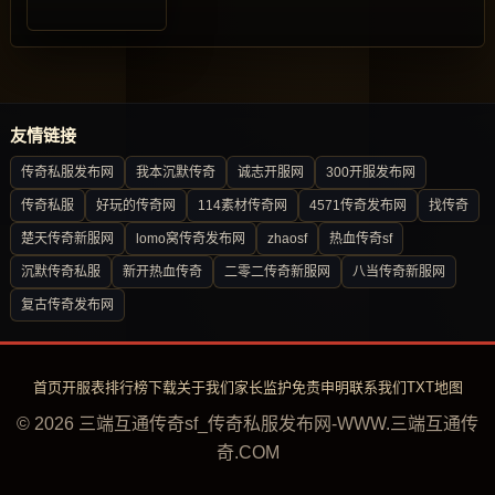
友情链接
传奇私服发布网
我本沉默传奇
诚志开服网
300开服发布网
传奇私服
好玩的传奇网
114素材传奇网
4571传奇发布网
找传奇
楚天传奇新服网
lomo窝传奇发布网
zhaosf
热血传奇sf
沉默传奇私服
新开热血传奇
二零二传奇新服网
八当传奇新服网
复古传奇发布网
首页
开服表
排行榜
下载
关于我们
家长监护
免责申明
联系我们
TXT地图
© 2026 三端互通传奇sf_传奇私服发布网-WWW.三端互通传
奇.COM