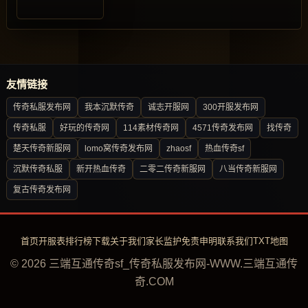
友情链接
传奇私服发布网
我本沉默传奇
诚志开服网
300开服发布网
传奇私服
好玩的传奇网
114素材传奇网
4571传奇发布网
找传奇
楚天传奇新服网
lomo窝传奇发布网
zhaosf
热血传奇sf
沉默传奇私服
新开热血传奇
二零二传奇新服网
八当传奇新服网
复古传奇发布网
首页
开服表
排行榜
下载
关于我们
家长监护
免责申明
联系我们
TXT地图
© 2026 三端互通传奇sf_传奇私服发布网-WWW.三端互通传
奇.COM