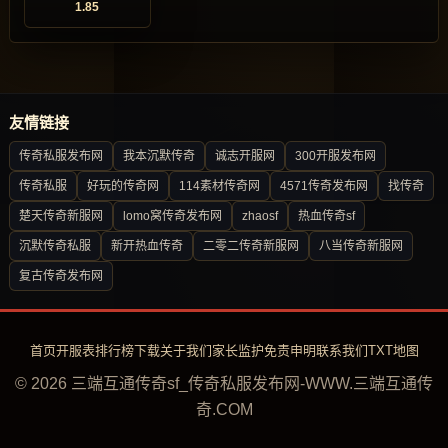
1.85
友情链接
传奇私服发布网
我本沉默传奇
诚志开服网
300开服发布网
传奇私服
好玩的传奇网
114素材传奇网
4571传奇发布网
找传奇
楚天传奇新服网
lomo窝传奇发布网
zhaosf
热血传奇sf
沉默传奇私服
新开热血传奇
二零二传奇新服网
八当传奇新服网
复古传奇发布网
首页
开服表
排行榜
下载
关于我们
家长监护
免责申明
联系我们
TXT地图
© 2026 三端互通传奇sf_传奇私服发布网-WWW.三端互通传
奇.COM